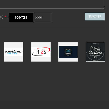
DE
*
:
ENVOYER