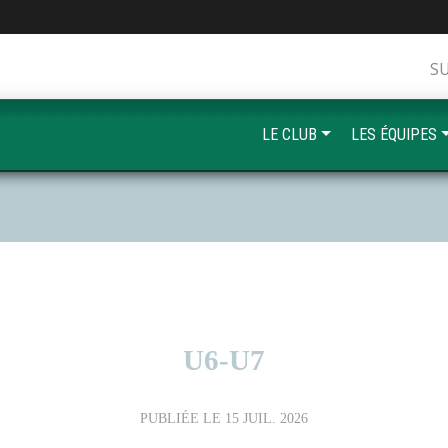
S
LE CLUB
LES ÉQUIPES
U6-U7
PUBLIÉE LE
15 JUIL. 2026