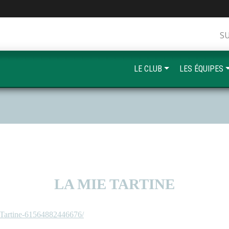
S
LE CLUB
LES ÉQUIPES
LA MIE TARTINE
e-Tartine-61564882446676/