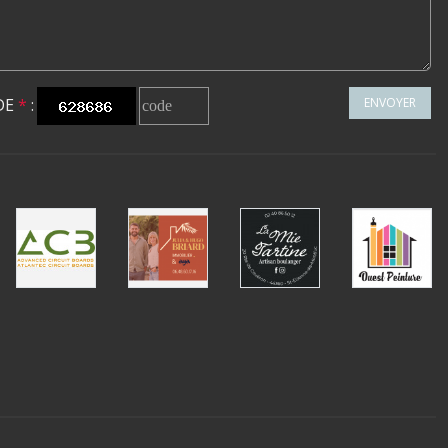
DE
*
:
ENVOYER